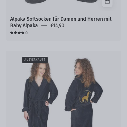
Alpaka Softsocken für Damen und Herren mit
Baby Alpaka
€14,90
4.0
Bademantel
AUSVERKAUFT
Daytona
Damen
bestickt
100%
Baumwolle