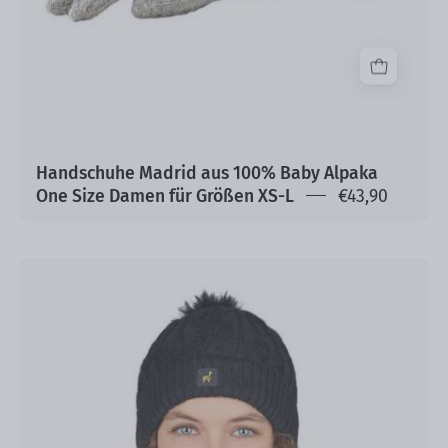
Size
Damen
für
Größen
XS-
L
Handschuhe Madrid aus 100% Baby Alpaka
One Size Damen für Größen XS-L
€43,90
Alpaka
Mütze
Andrea
Twin
II
100%
Baby