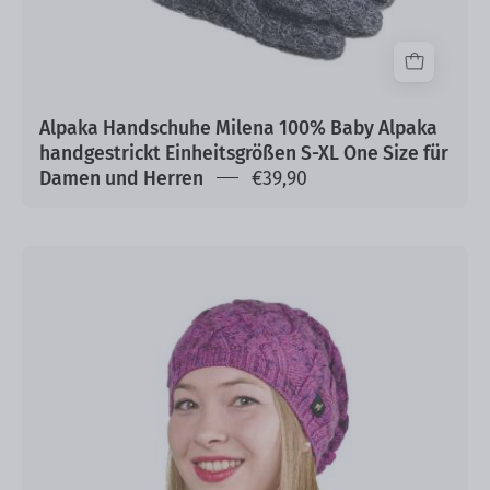
Size
für
Damen
und
Herren
Alpaka Handschuhe Milena 100% Baby Alpaka
handgestrickt Einheitsgrößen S-XL One Size für
Damen und Herren
€39,90
Alpaka
Mütze
Bella
One
Size
Kopfgrößen
S-
XL