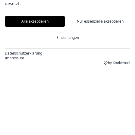
gesetzt.
mit ausgewählten Produzenten in Europa.
Alle akzeptieren
Nur essenzielle akzeptieren
Newsletter
Erhalten Sie neueste Informationen über unsere
Einstellungen
Produkte
Datenschutzerklärung
Abonnieren
Impressum
Vertrag widerrufen
Sie
by Kookietool
unseren
Newsletter
© 2026,
AlpacaOne
.
Impressum
Datenschutz
Versand
AGBs