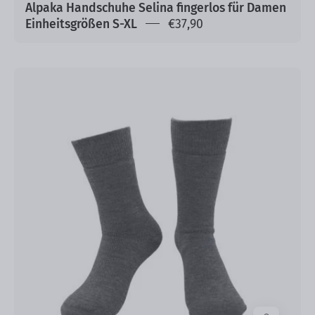
Alpaka Handschuhe Selina fingerlos für Damen
Einheitsgrößen S-XL
€37,90
Alpaka
Softsocken
für
Damen
und
Herren
mit
Baby
Alpaka