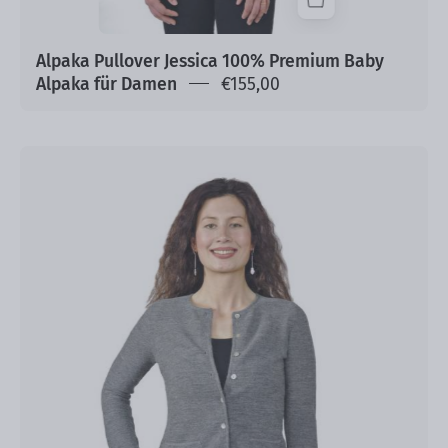
Alpaka Pullover Jessica 100% Premium Baby
Alpaka für Damen
€155,00
Strickjacke
Lisa
aus
100%
Alpaka
mit
feinen
Knöpfen
Damen
Cardigan