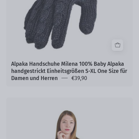
S-
XL
One
Size
für
Damen
und
Herren
Alpaka Handschuhe Milena 100% Baby Alpaka
handgestrickt Einheitsgrößen S-XL One Size für
Damen und Herren
€39,90
ALPAKA
Pullover
Bella
100%
Baby