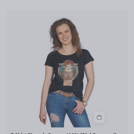
T-
Shirt
Phoenix
Damen
100%
(Bio)
Baumwolle