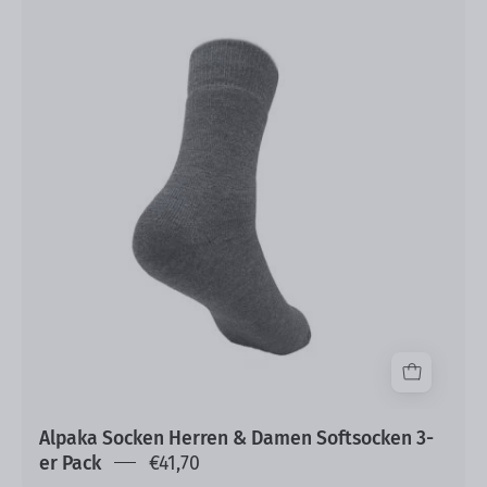
Alpaka
Socken
Herren
&
Damen
Softsocken
3-
er
Pack
Alpaka Socken Herren & Damen Softsocken 3-
er Pack
€41,70