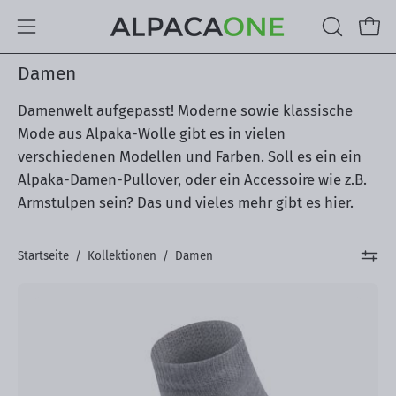
Inhalt
überspringen
Ware
Navigationsmenü
SUCHLEIS
ÖFFNEN
öffnen
Damen
Damenwelt aufgepasst! Moderne sowie klassische
Mode aus Alpaka-Wolle gibt es in vielen
verschiedenen Modellen und Farben. Soll es ein ein
Alpaka-Damen-Pullover, oder ein Accessoire wie z.B.
Armstulpen sein? Das und vieles mehr gibt es hier.
Startseite
/
Kollektionen
/
Damen
Alpaka
Socken
Damen
&
Herren