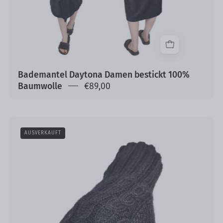
Bademantel Daytona Damen bestickt 100%
Baumwolle
€89,00
Alpaka
AUSVERKAUFT
Handschuhe
Milena
100%
Baby
Alpaka
handgestrickt
Einheitsgrößen