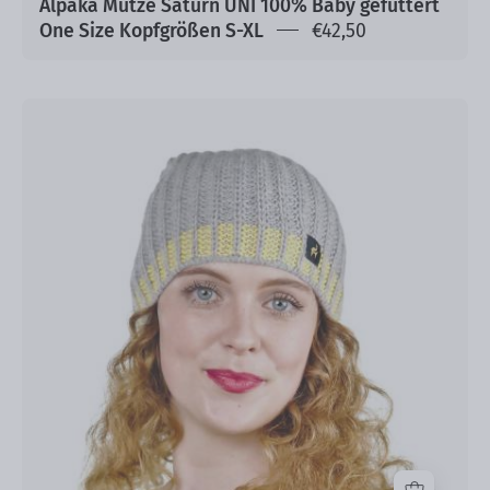
Alpaka Mütze Saturn UNI 100% Baby gefüttert
One Size Kopfgrößen S-XL
€42,50
Mütze
Linda
Baby
Alpaka
und
Kaschmir
One
Size
Kopfgrößen
S-
XL