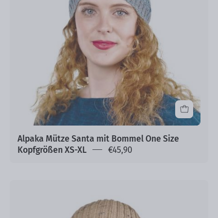
One
Size
Kopfgrößen
XS-
XL
Alpaka Mütze Santa mit Bommel One Size
Kopfgrößen XS-XL
€45,90
Alpaka
Mütze
Samantha