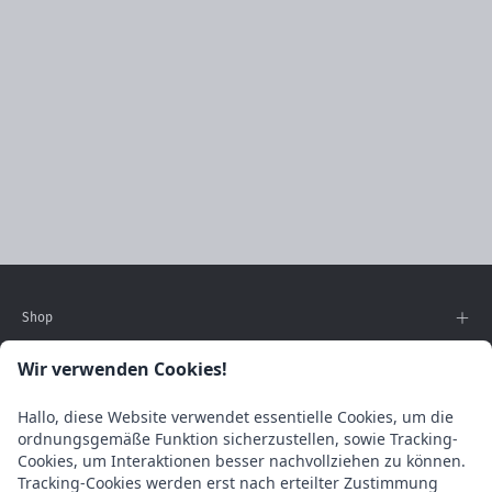
Shop
Wolle direkt aus den Anden
Wir verwenden Cookies!
Hoch in den südamerikanischen Anden, wo die
klimatischen Bedingungen das ganze Jahr über
Hallo, diese Website verwendet essentielle Cookies, um die
ordnungsgemäße Funktion sicherzustellen, sowie Tracking-
extrem sind, lebt das Alpaka.
Cookies, um Interaktionen besser nachvollziehen zu können.
Tracking-Cookies werden erst nach erteilter Zustimmung
Wir verarbeiten die Wolle entweder direkt vor Ort oder