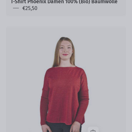
T-Shirt Phoenix Damen 100% (Bio) Baumwolle
€25,50
Alpaka
Pullover
Jessica
100%
Premium
Baby
Alpaka
für
Damen