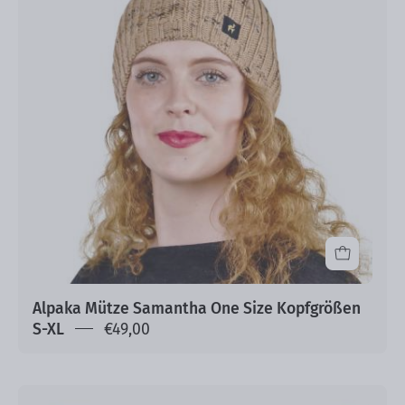
One
Size
Kopfgrößen
S-
XL
Alpaka Mütze Samantha One Size Kopfgrößen
S-XL
€49,00