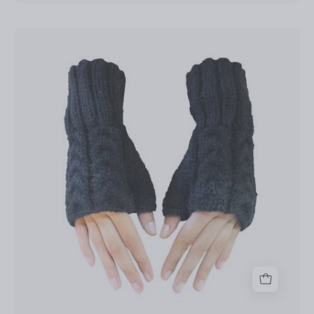
Alpaka
Handschuhe
Selina
fingerlos
für
Damen
Einheitsgrößen
S-
XL