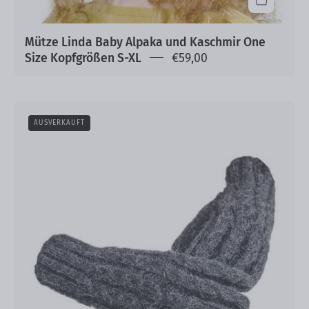
Mütze Linda Baby Alpaka und Kaschmir One
Size Kopfgrößen S-XL
€59,00
Alpaka
AUSVERKAUFT
Handschuhe
Milena
100%
Baby
Alpaka
handgestrickt
Einheitsgrößen
S-
XL
One