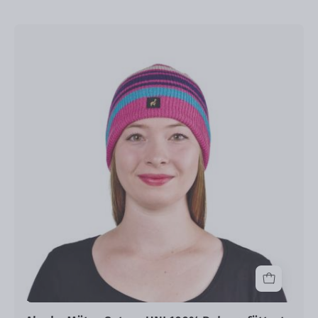
Alpaka
Mütze
Saturn
UNI
100%
Baby
gefüttert
One
Size
Kopfgrößen
S-
XL