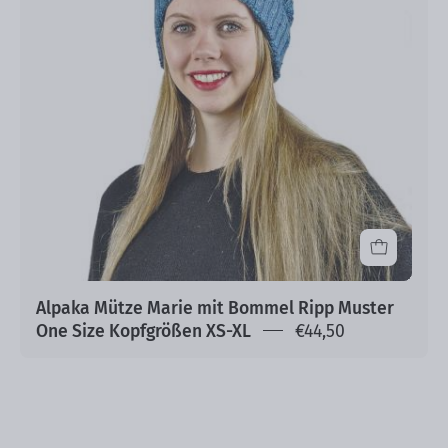
Bommel
Ripp
Muster
One
Size
Kopfgrößen
XS-
XL
Alpaka Mütze Marie mit Bommel Ripp Muster
One Size Kopfgrößen XS-XL
€44,50