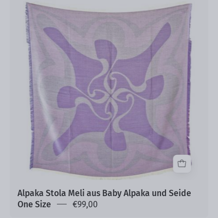
Alpaka
Stola
Meli
aus
Baby
Alpaka
und
Seide
One
Size
Alpaka Stola Meli aus Baby Alpaka und Seide
One Size
€99,00