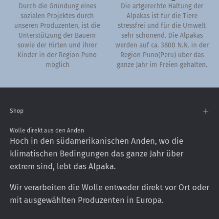
Durch die Gründung eines
Die artgerechte Haltung der
sozialen Projektes durch
Alpakas ist für die Tiere
unseren Produzenten, ist die
stressfrei und für die Umwelt
Unterstützung der Bauern
sehr schonend. Die Alpakas
sowie der Hirten und ihrer
werden auf ca. 3800 N.N. in der
Kinder in der Region Puno
Region Puno(Peru) über das
möglich
ganze Jahr im Freien gehalten.
Shop
Wolle direkt aus den Anden
Hoch in den südamerikanischen Anden, wo die
klimatischen Bedingungen das ganze Jahr über
extrem sind, lebt das Alpaka.
Wir verarbeiten die Wolle entweder direkt vor Ort oder
mit ausgewählten Produzenten in Europa.