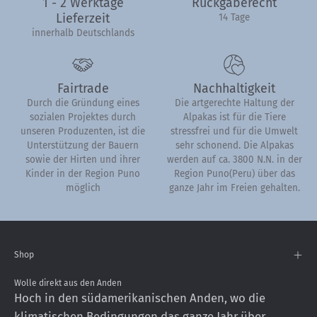
1 - 2 Werktage
Rückgaberecht
Lieferzeit
14 Tage
innerhalb Deutschlands
Fairtrade
Nachhaltigkeit
Durch die Gründung eines
Die artgerechte Haltung der
sozialen Projektes durch
Alpakas ist für die Tiere
unseren Produzenten, ist die
stressfrei und für die Umwelt
Unterstützung der Bauern
sehr schonend. Die Alpakas
sowie der Hirten und ihrer
werden auf ca. 3800 N.N. in der
Kinder in der Region Puno
Region Puno(Peru) über das
möglich
ganze Jahr im Freien gehalten.
Shop
Wolle direkt aus den Anden
Hoch in den südamerikanischen Anden, wo die
klimatischen Bedingungen das ganze Jahr über