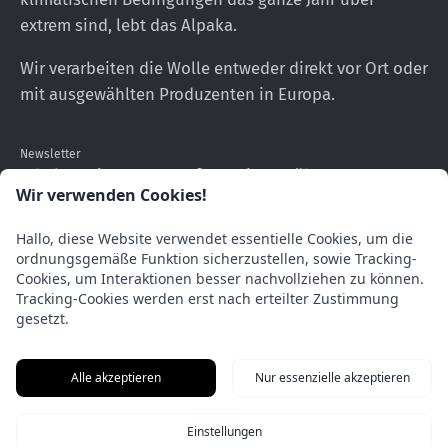
extrem sind, lebt das Alpaka.
Wir verarbeiten die Wolle entweder direkt vor Ort oder
mit ausgewählten Produzenten in Europa.
Newsletter
Erhalten Sie neueste Informationen über unsere
Wir verwenden Cookies!
Produkte
Hallo, diese Website verwendet essentielle Cookies, um die
Abonnieren
ordnungsgemäße Funktion sicherzustellen, sowie Tracking-
Sie
Cookies, um Interaktionen besser nachvollziehen zu können.
Tracking-Cookies werden erst nach erteilter Zustimmung
unseren
gesetzt.
Newsletter
Alle akzeptieren
Nur essenzielle akzeptieren
© 2026,
AlpacaOne
.
Impressum
Datenschutz
Versand
AGBs
Einstellungen