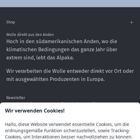
Shop
Wolle direkt aus den Anden
Hoch in den südamerikanischen Anden, wo die
klimatischen Bedingungen das ganze Jahr über
extrem sind, lebt das Alpaka.
Wir verarbeiten die Wolle entweder direkt vor Ort oder
mit ausgewählten Produzenten in Europa.
Newsletter
Erhalten Sie neueste Informationen über unsere
Wir verwenden Cookies!
Produkte
Hallo, diese Website verwendet essentielle Cookies, um die
Abonnieren
ordnungsgemäße Funktion sicherzustellen, sowie Tracking-
Sie
Cookies, um Interaktionen besser nachvollziehen zu können.