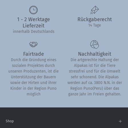
1 - 2 Werktage
Rückgaberecht
Lieferzeit
14 Tage
innerhalb Deutschlands
Fairtrade
Nachhaltigkeit
Durch die Gründung eines
Die artgerechte Haltung der
sozialen Projektes durch
Alpakas ist für die Tiere
unseren Produzenten, ist die
stressfrei und für die Umwelt
Unterstützung der Bauern
sehr schonend. Die Alpakas
sowie der Hirten und ihrer
werden auf ca. 3800 N.N. in der
Kinder in der Region Puno
Region Puno(Peru) über das
möglich
ganze Jahr im Freien gehalten.
Shop