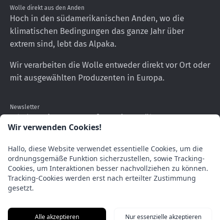
Wolle direkt aus den Anden
Hoch in den südamerikanischen Anden, wo die
klimatischen Bedingungen das ganze Jahr über
extrem sind, lebt das Alpaka.
Wir verarbeiten die Wolle entweder direkt vor Ort oder
mit ausgewählten Produzenten in Europa.
Newsletter
Erhalten Sie neueste Informationen über unsere
Wir verwenden Cookies!
Produkte
Hallo, diese Website verwendet essentielle Cookies, um die
Abonnieren
ordnungsgemäße Funktion sicherzustellen, sowie Tracking-
Sie
Cookies, um Interaktionen besser nachvollziehen zu können.
Tracking-Cookies werden erst nach erteilter Zustimmung
unseren
gesetzt.
Newsletter
Alle akzeptieren
Nur essenzielle akzeptieren
© 2026,
AlpacaOne
.