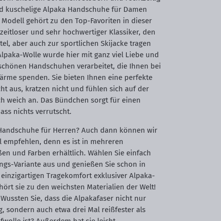
nd kuschelige Alpaka Handschuhe für Damen
 Modell gehört zu den Top-Favoriten in dieser
 zeitloser und sehr hochwertiger Klassiker, den
el, aber auch zur sportlichen Skijacke tragen
lpaka-Wolle wurde hier mit ganz viel Liebe und
schönen Handschuhen verarbeitet, die Ihnen bei
ärme spenden. Sie bieten Ihnen eine perfekte
cht aus, kratzen nicht und fühlen sich auf der
ch weich an. Das Bündchen sorgt für einen
ass nichts verrutscht.
 Handschuhe für Herren? Auch dann können wir
l empfehlen, denn es ist in mehreren
en und Farben erhältlich. Wählen Sie einfach
ings-Variante aus und genießen Sie schon in
einzigartigen Tragekomfort exklusiver Alpaka-
ört sie zu den weichsten Materialien der Welt!
 Wussten Sie, dass die Alpakafaser nicht nur
, sondern auch etwa drei Mal reißfester als