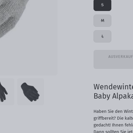
S
M
L
AUSVERKAUF
Wendewint
Baby Alpak
Haben Sie den Wint
griffbereit? Die kal
gedacht! Ihnen feh
Dann sollten Sie je