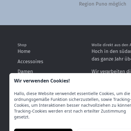
Region Puno möglich
Shop
Wolle direkt aus den
Home
Hoch in den süda
das ganze Jahr üb
Accessoires
Damen
Wir verarbeiten d
Produzenten in E
Wir verwenden Cookies!
Herren
Wolle
Hallo, diese Website verwendet essentielle Cookies, um die
ordnungsgemäße Funktion sicherzustellen, sowie Tracking
Socken
Cookies, um Interaktionen besser nachvollziehen zu könne
Tracking-Cookies werden erst nach erteilter Zustimmung
Kuscheltiere
gesetzt.
AlpacaOne Gutschein