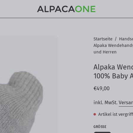
Bild-
Startseite
/
Hands
Alpaka Wendehands
Lightbox
und Herren
öffnen
Alpaka Wend
100% Baby 
€49,00
inkl. MwSt.
Versa
Artikel ist vergrif
GRÖSSE