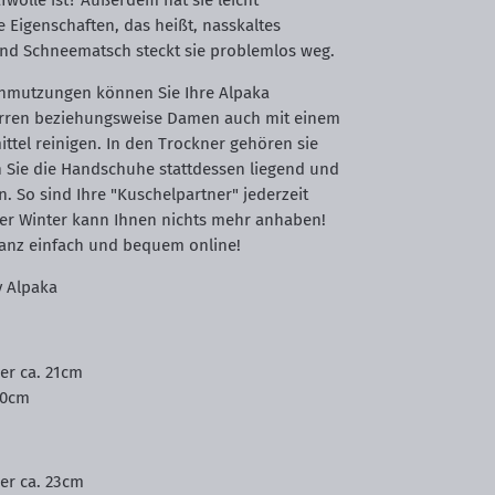
wolle ist? Außerdem hat sie leicht
Eigenschaften, das heißt, nasskaltes
nd Schneematsch steckt sie problemlos weg.
chmutzungen können Sie Ihre Alpaka
rren beziehungsweise Damen auch mit einem
ttel reinigen. In den Trockner gehören sie
n Sie die Handschuhe stattdessen liegend und
n. So sind Ihre "Kuschelpartner" jederzeit
der Winter kann Ihnen nichts mehr anhaben!
 ganz einfach und bequem online!
y Alpaka
ger ca. 21cm
10cm
ger ca. 23cm