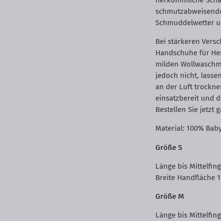
herkömmliche Schaf
schmutzabweisende 
Schmuddelwetter u
Bei stärkeren Vers
Handschuhe für He
milden Wollwaschmi
jedoch nicht, lasse
an der Luft trockne
einsatzbereit und 
Bestellen Sie jetzt
Material: 100% Bab
Größe S
Länge bis Mittelfin
Breite Handfläche 
Größe M
Länge bis Mittelfin