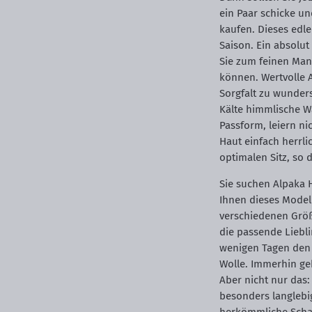
ein Paar schicke u
kaufen. Dieses edle
Saison. Ein absolut
Sie zum feinen Mant
können. Wertvolle A
Sorgfalt zu wunder
Kälte himmlische W
Passform, leiern ni
Haut einfach herrli
optimalen Sitz, so d
Sie suchen Alpaka
Ihnen dieses Model
verschiedenen Größ
die passende Liebl
wenigen Tagen den 
Wolle. Immerhin geh
Aber nicht nur das:
besonders langlebig