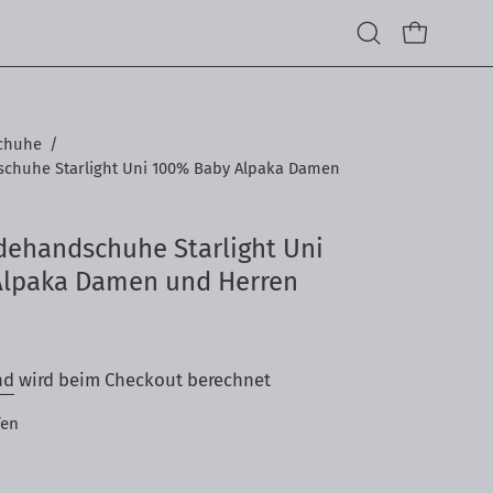
Suchleiste
Warenkorb 
öffnen
chuhe
/
Bild-
chuhe Starlight Uni 100% Baby Alpaka Damen
Lightbox
öffnen
ehandschuhe Starlight Uni
Alpaka Damen und Herren
nd
wird beim Checkout berechnet
fen