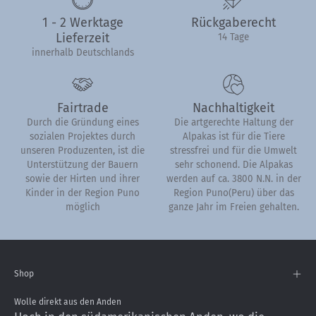
1 - 2 Werktage
Rückgaberecht
Lieferzeit
14 Tage
innerhalb Deutschlands
Fairtrade
Nachhaltigkeit
Durch die Gründung eines
Die artgerechte Haltung der
sozialen Projektes durch
Alpakas ist für die Tiere
unseren Produzenten, ist die
stressfrei und für die Umwelt
Unterstützung der Bauern
sehr schonend. Die Alpakas
sowie der Hirten und ihrer
werden auf ca. 3800 N.N. in der
Kinder in der Region Puno
Region Puno(Peru) über das
möglich
ganze Jahr im Freien gehalten.
Shop
Wolle direkt aus den Anden