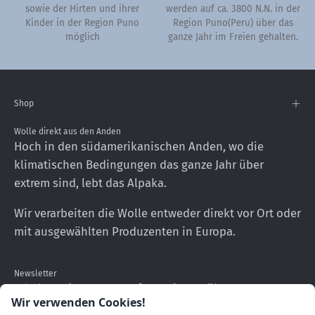
sowie der Hirten und ihrer
werden auf ca. 3800 N.N. in der
Kinder in der Region Puno
Region Puno(Peru) über das
möglich
ganze Jahr im Freien gehalten.
Shop
Wolle direkt aus den Anden
Hoch in den südamerikanischen Anden, wo die
klimatischen Bedingungen das ganze Jahr über
extrem sind, lebt das Alpaka.
Wir verarbeiten die Wolle entweder direkt vor Ort oder
mit ausgewählten Produzenten in Europa.
Newsletter
Erhalten Sie neueste Informationen über unsere
Wir verwenden Cookies!
Produkte