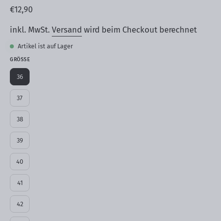
€12,90
inkl. MwSt.
Versand
wird beim Checkout berechnet
Artikel ist auf Lager
GRÖSSE
36
37
38
39
40
41
42