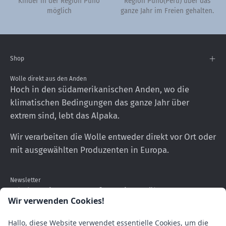
Kinder in der Region Puno
Region Puno(Peru) über das
möglich
ganze Jahr im Freien gehalten.
Shop
Wolle direkt aus den Anden
Hoch in den südamerikanischen Anden, wo die
klimatischen Bedingungen das ganze Jahr über
extrem sind, lebt das Alpaka.
Wir verarbeiten die Wolle entweder direkt vor Ort oder
mit ausgewählten Produzenten in Europa.
Newsletter
Erhalten Sie neueste Informationen über unsere
Wir verwenden Cookies!
Produkte
Hallo, diese Website verwendet essentielle Cookies, um die